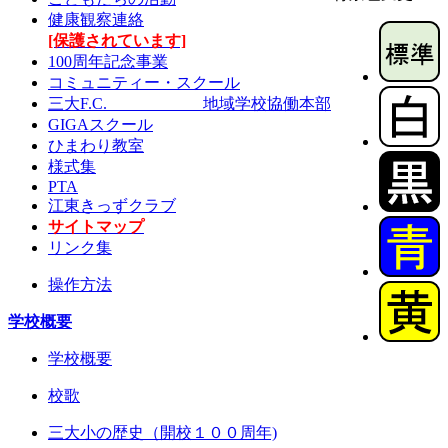
健康観察連絡
[保護されています]
100周年記念事業
コミュニティー・スクール
三大F.C. 地域学校協働本部
GIGAスクール
ひまわり教室
様式集
PTA
江東きっずクラブ
サイトマップ
リンク集
操作方法
学校概要
学校概要
校歌
三大小の歴史（開校１００周年)