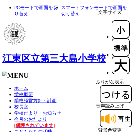
PCモードで画面を切
スマートフォンモードで画面を
文字サイズ
り替え
切り替え
江東区立第三大島小学校
ふりがな表示
ホーム
学校概要
学校経営方針・計画
音声読み上げ
校長室
学校だより・お知らせ
今月のおたより
[保護されています]
背景色変更
こどもたちの活動