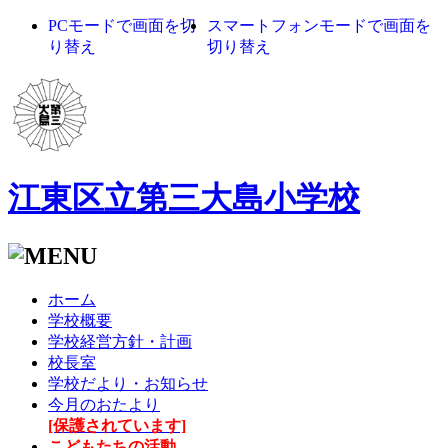
PCモードで画面を切
スマートフォンモードで画面を
り替え
切り替え
江東区立第三大島小学校
ホーム
学校概要
学校経営方針・計画
校長室
学校だより・お知らせ
今月のおたより
[保護されています]
こどもたちの活動