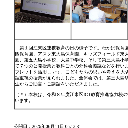
第１回江東区連携教育の日の様子です。わかば保育園
四保育園、アスク東大島保育園、キッズフィールド東
園、第五大島小学校、大島中学校、そして第三大島小
て７つの公開授業と教科ごとの分科会協議などを行い
ブレットを活用し
、こどもたちの思いや考えを大
（＊）
話重視の授業が見られました。全体会では、第三大島幼
生からご助言・ご講話をいただきました。
（＊）本校は、令和８年度江東区ICT教育推進協力校
います。
公開日：2026年06月11日 05:12:31