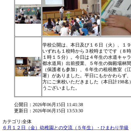
学校公開は、本日及び１６日（火）、１
いずれも１校時から３校時までです（８
１時１５分）。今日は４年生の水道キャ
都水道局）出前授業、５年生の御殿場林
（保護者も参加）、６年生の租税教室（
署）がありました。平日にもかかわらず
方にご来校いただきました（本日計198名
うございました。
公開日：2026年06月15日 11:41:38
更新日：2026年06月15日 13:53:30
カテゴリ:全体
６月１２日（金）幼稚園との交流（５年生）・ひまわり学級