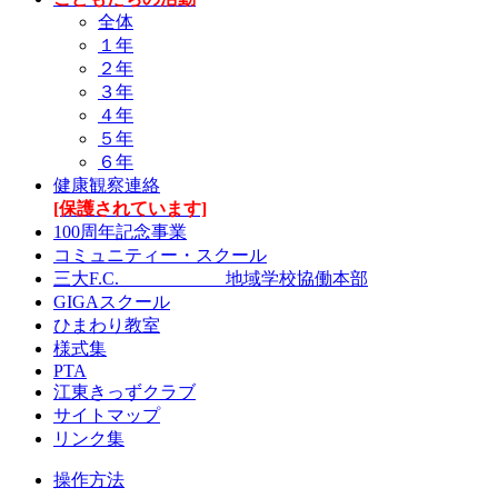
全体
１年
２年
３年
４年
５年
６年
健康観察連絡
[保護されています]
100周年記念事業
コミュニティー・スクール
三大F.C. 地域学校協働本部
GIGAスクール
ひまわり教室
様式集
PTA
江東きっずクラブ
サイトマップ
リンク集
操作方法