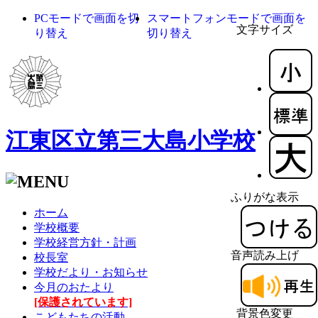
PCモードで画面を切
スマートフォンモードで画面を
文字サイズ
り替え
切り替え
江東区立第三大島小学校
ふりがな表示
ホーム
学校概要
学校経営方針・計画
音声読み上げ
校長室
学校だより・お知らせ
今月のおたより
[保護されています]
背景色変更
こどもたちの活動