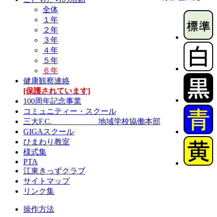
全体
１年
２年
３年
４年
５年
６年
健康観察連絡
[保護されています]
100周年記念事業
コミュニティー・スクール
三大F.C. 地域学校協働本部
GIGAスクール
ひまわり教室
様式集
PTA
江東きっずクラブ
サイトマップ
リンク集
操作方法